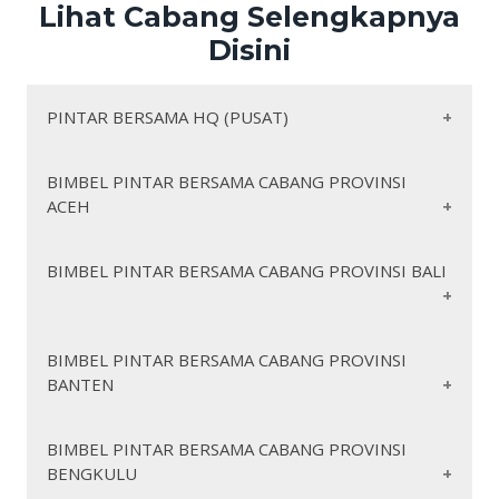
Lihat Cabang Selengkapnya
Disini
PINTAR BERSAMA HQ (PUSAT)
BIMBEL PINTAR BERSAMA CABANG PROVINSI
ACEH
https://pintarbersamaaceh.org/
BIMBEL PINTAR BERSAMA CABANG PROVINSI BALI
https://pintarbersamaacehbarat.org/
https://pintarbersamaacehbaratdaya.org/
https://pintarbersamaacehbesar.org/
https://pintarbersamabali.org/
BIMBEL PINTAR BERSAMA CABANG PROVINSI
https://pintarbersamaacehjaya.org/
BANTEN
https://pintarbersamabadung.org/
https://pintarbersamaacehselatan.org/
https://pintarbersamabangli.org/
https://pintarbersamaacehsingkil.org/
https://pintarbersamabuleleng.org/
https://pintarbersamabanten.org/
BIMBEL PINTAR BERSAMA CABANG PROVINSI
https://pintarbersamaacehtamiang.org/
https://pintarbersamagianyar.org/
BENGKULU
https://pintarbersamalebak.org/
https://pintarbersamaacehtengah.org/
https://pintarbersamajembrana.org/